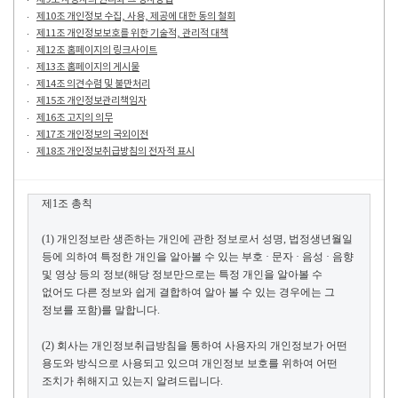
제10조 개인정보 수집, 사용, 제공에 대한 동의 철회
제11조 개인정보보호를 위한 기술적, 관리적 대책
제12조 홈페이지의 링크사이트
제13조 홈페이지의 게시물
제14조 의견수렴 및 불만처리
제15조 개인정보관리책임자
제16조 고지의 의무
제17조 개인정보의 국외이전
제18조 개인정보취급방침의 전자적 표시
제
1
조 총칙
(1)
개인정보란 생존하는 개인에 관한 정보로서 성명
,
법정생년월일
등에 의하여 특정한
개인을
알아볼 수 있는 부호 · 문자 · 음성 · 음향
및 영상 등의 정보
(
해당 정보만으로는 특정
개인을
알아볼 수
없어도 다른 정보와 쉽게 결합하여
알아 볼
수 있는 경우에는 그
정보를 포함
)
를 말합니다
.
(2)
회사는 개인정보취급방침을 통하여 사용자의 개인정보가 어떤
용도와 방식으로 사용되고 있으며 개인정보 보호를 위하여 어떤
조치가 취해지고 있는지 알려드립니다
.