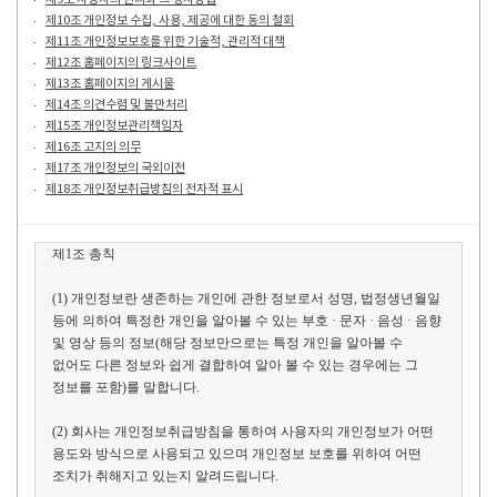
제10조 개인정보 수집, 사용, 제공에 대한 동의 철회
제11조 개인정보보호를 위한 기술적, 관리적 대책
제12조 홈페이지의 링크사이트
제13조 홈페이지의 게시물
제14조 의견수렴 및 불만처리
제15조 개인정보관리책임자
제16조 고지의 의무
제17조 개인정보의 국외이전
제18조 개인정보취급방침의 전자적 표시
제
1
조 총칙
(1)
개인정보란 생존하는 개인에 관한 정보로서 성명
,
법정생년월일
등에 의하여 특정한
개인을
알아볼 수 있는 부호 · 문자 · 음성 · 음향
및 영상 등의 정보
(
해당 정보만으로는 특정
개인을
알아볼 수
없어도 다른 정보와 쉽게 결합하여
알아 볼
수 있는 경우에는 그
정보를 포함
)
를 말합니다
.
(2)
회사는 개인정보취급방침을 통하여 사용자의 개인정보가 어떤
용도와 방식으로 사용되고 있으며 개인정보 보호를 위하여 어떤
조치가 취해지고 있는지 알려드립니다
.