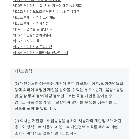
제10조 개인정보 수집, 사용, 제공에 대한 동의 철회
제11조 개인정보보호를 위한 기술적, 관리적 대책
제12조 홈페이지의 링크사이트
제13조 홈페이지의 게시물
제14조 의견수렴 및 불만처리
제15조 개인정보관리책임자
제16조 고지의 의무
제17조 개인정보의 국외이전
제18조 개인정보취급방침의 전자적 표시
제
1
조 총칙
(1)
개인정보란 생존하는 개인에 관한 정보로서 성명
,
법정생년월일
등에 의하여 특정한
개인을
알아볼 수 있는 부호 · 문자 · 음성 · 음향
및 영상 등의 정보
(
해당 정보만으로는 특정
개인을
알아볼 수
없어도 다른 정보와 쉽게 결합하여
알아 볼
수 있는 경우에는 그
정보를 포함
)
를 말합니다
.
(2)
회사는 개인정보취급방침을 통하여 사용자의 개인정보가 어떤
용도와 방식으로 사용되고 있으며 개인정보 보호를 위하여 어떤
조치가 취해지고 있는지 알려드립니다
.