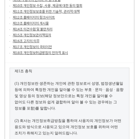
제10조 개인정보 수집, 사용, 제공에 대한 동의 철회
제11조 개인정보보호를 위한 기술적, 관리적 대책
제12조 홈페이지의 링크사이트
제13조 홈페이지의 게시물
제14조 의견수렴 및 불만처리
제15조 개인정보관리책임자
제16조 고지의 의무
제17조 개인정보의 국외이전
제18조 개인정보취급방침의 전자적 표시
제
1
조 총칙
(1)
개인정보란 생존하는 개인에 관한 정보로서 성명
,
법정생년월일
등에 의하여 특정한
개인을
알아볼 수 있는 부호 · 문자 · 음성 · 음향
및 영상 등의 정보
(
해당 정보만으로는 특정
개인을
알아볼 수
없어도 다른 정보와 쉽게 결합하여
알아 볼
수 있는 경우에는 그
정보를 포함
)
를 말합니다
.
(2)
회사는 개인정보취급방침을 통하여 사용자의 개인정보가 어떤
용도와 방식으로 사용되고 있으며 개인정보 보호를 위하여 어떤
조치가 취해지고 있는지 알려드립니다
.