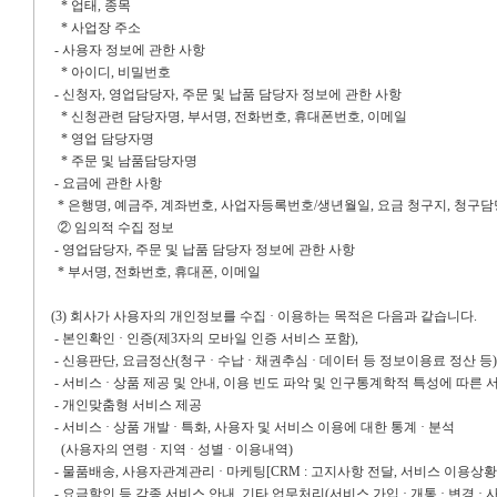
*
업태
,
종목
*
사업장 주소
-
사용자 정보에 관한 사항
*
아이디
,
비밀번호
-
신청자
,
영업담당자
,
주문 및 납품 담당자 정보에 관한 사항
*
신청관련 담당자명
,
부서명
,
전화번호
,
휴대폰번호
,
이메일
*
영업 담당자명
*
주문 및
남품담당자명
-
요금에 관한 사항
*
은행명
,
예금주
,
계좌번호
,
사업자등록번호
/
생년월일
,
요금 청구지
,
청구담
② 임의적 수집 정보
-
영업담당자
,
주문 및 납품 담당자 정보에 관한 사항
*
부서명
,
전화번호
,
휴대폰
,
이메일
(3)
회사가 사용자의 개인정보를 수집 · 이용하는 목적은 다음과 같습니다
.
-
본인확인 · 인증
(
제
3
자의 모바일 인증 서비스 포함
),
-
신용판단
,
요금정산
(
청구 · 수납 · 채권추심 · 데이터 등 정보이용료 정산 등
)
-
서비스 · 상품 제공 및 안내
,
이용 빈도 파악 및 인구통계학적 특성에 따른 
-
개인맞춤형 서비스 제공
-
서비스 · 상품 개발 · 특화
,
사용자 및 서비스 이용에 대한 통계 · 분석
(
사용자의 연령 · 지역 · 성별 · 이용내역
)
-
물품배송
,
사용자관계관리 · 마케팅
[
CRM :
고지사항 전달
,
서비스 이용상황
-
요금할인 등 각종 서비스 안내
,
기타 업무처리
(
서비스 가입 · 개통 · 변경 ·