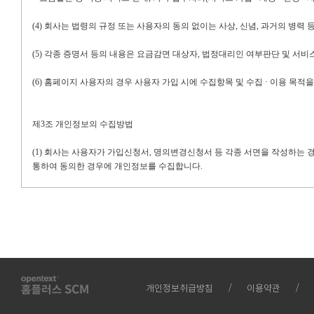
(4)
회사는 법령의 규정 또는 사용자의 동의 없이는 사상
,
신념
,
과거의 병력 
(5)
각종 증명서 등의 내용은 요금감면 대상자
,
법정대리인 여부판단 및 서비
(6)
홈페이지 사용자의 경우 사용자 가입 시에 수집항목 및 수집 · 이용 목적
제
3
조 개인정보의 수집방법
(1)
회사는 사용자가 가입신청서
,
명의변경신청서 등 각종 서면을 작성하는 
통하여 동의한 경우에 개인정보를 수집합니다
.
(2)
그 밖에 회사의 이동전화
,
유 · 무선 인터넷상의 생성정보 수집 툴 등을 
제
4
조 개인정보 자동수집장치의 설치 및 운영 및 그 거부방법
(1)
회사는 사용자가 본 회사의 홈플러스
SCM
서비스를 이용하는 경우 사용자
개인정보취급방침
이용약관
① 쿠키
(cookie)
란
?
쿠키는 웹사이트가 사용자의 웹 브라우저로 전송하는 소량의 정보입니다
.
사