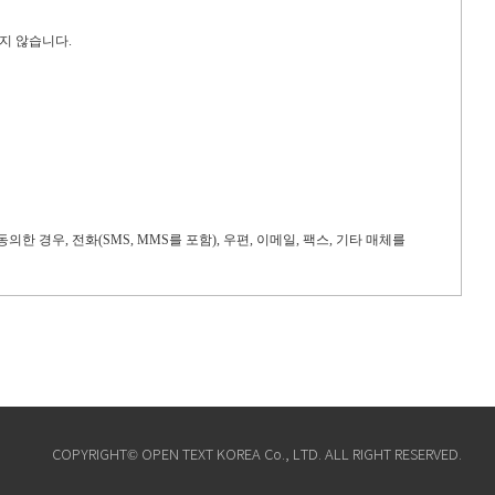
하지 않습니다
.
동의한 경우
,
전화
(SMS, MMS
를 포함
),
우편
,
이메일
,
팩스
,
기타 매체를
· 운영할 수 있습니다
.
COPYRIGHT© OPEN TEXT KOREA Co., LTD. ALL RIGHT RESERVED.
을 읽고
,
사용자의 추가정보를 사용자의 컴퓨터에서 찾아 접속에 따른 성명