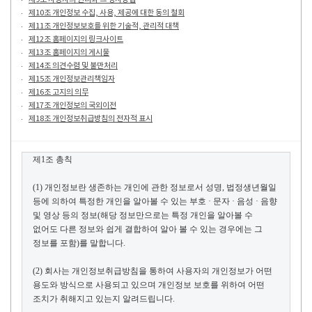
제10조 개인정보 수집, 사용, 제공에 대한 동의 철회
제11조 개인정보보호를 위한 기술적, 관리적 대책
제12조 홈페이지의 링크사이트
제13조 홈페이지의 게시물
제14조 의견수렴 및 불만처리
제15조 개인정보관리책임자
제16조 고지의 의무
제17조 개인정보의 국외이전
제18조 개인정보취급방침의 전자적 표시
제
1
조 총칙
(1)
개인정보란 생존하는 개인에 관한 정보로서 성명
,
법정생년월일
등에 의하여 특정한
개인을
알아볼 수 있는 부호 · 문자 · 음성 · 음향
및 영상 등의 정보
(
해당 정보만으로는 특정
개인을
알아볼 수
없어도 다른 정보와 쉽게 결합하여
알아 볼
수 있는 경우에는 그
정보를 포함
)
를 말합니다
.
(2)
회사는 개인정보취급방침을 통하여 사용자의 개인정보가 어떤
용도와 방식으로 사용되고 있으며 개인정보 보호를 위하여 어떤
조치가 취해지고 있는지 알려드립니다
.