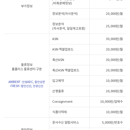
/비축분배정보)
부가정보
정보분석(자사분석)
20,000원/월
정보분석
25,000원/월
(자사분석, 일일재고포함)
ASN
30,000원/월
ASN 엑셀업로드
20,000원/월
축산ASN
30,000원/월
물류정보
홈플러스 물류센터 구분
축산ASN 엑셀업로드
20,000원/월
입고예약
10,000원/월
AMBIENT :
안성ADC, 함안상온
FRESH :
함안신선, 안성신선
선행물류
20,000원/월
Consignment
10,000원/업체수
식품이력제
10,000원/월
문서수신 알림서비스
5,000원/번호수
문자정보