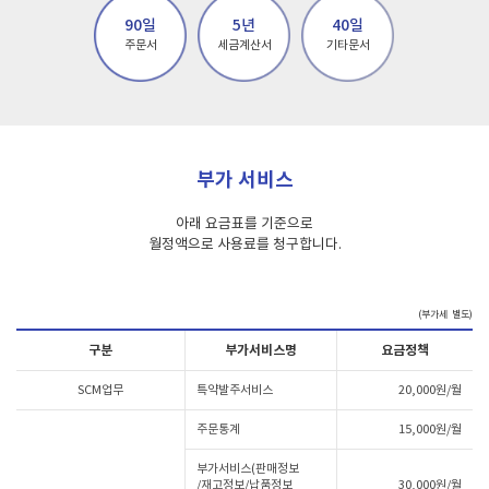
90일
5년
40일
주문서
세금계산서
기타문서
부가 서비스
아래 요금표를 기준으로
월정액으로 사용료를 청구합니다.
(부가세 별도)
구분
부가서비스명
요금정책
SCM업무
특약발주서비스
20,000원/월
주문통계
15,000원/월
부가서비스(판매정보
/재고정보/납품정보
30,000원/월