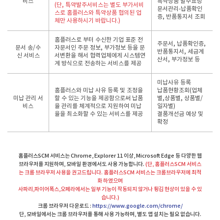
비스
특약상품 발주요청
(단, 특약발주서비스는 별도 부가서비
문서관리-납품확인
스로 홈플러스와 특약상품 협의된 업
증, 반품통지서 조회
체만 사용하시기 바랍니다.)
홈플러스로 부터 수신한 기업 표준 전
주문서, 납품확인증,
문서 송/수
자문서인 주문 정보, 부가정보 등을 문
반품통지서, 세금계
신 서비스
서변환을 해서 협력업체에게 시스템연
산서, 부가정보 등
계 방식으로 전송하는 서비스를 제공
미납사유 등록
홈플러스와 미납 사유 등록 및 조정을
납품현황조회(업체
미납 관리 서
할 수 있는 기능을 제공함으로써 납품
별,상품별, 상품별/
비스
율 관리를 체계적으로 지원하여 미납
일자별)
율을 최소화할 수 있는 서비스를 제공
결품개선금 예상 및
확정
홈플러스SCM 서비스는 Chrome, Explorer 11 이상, Microsoft Edge 등 다양한 웹
브라우저를 지원하며,
모바일 환경에서도 사용 가능합니다.
(단, 홈플러스SCM 서비스
는 크롬 브라우저 사용을 권고드립니다. 홈플러스SCM 서비스는 크롬브라우저에 최적
화 하였으며
사파리,파이어폭스,오페라에서는 일부 기능이 작동되지 않거나 튕김 현상이 있을 수 있
습니다.)
크롬 브라우저 다운로드 :
https://www.google.com/chrome/
단, 모바일에서는 크롬 브라우저를 통해 사용 가능하며, 별도 앱 설치는 필요 없습니다.