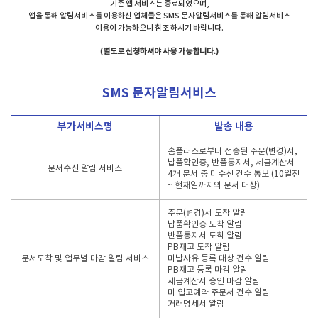
기존 앱 서비스는 종료되었으며,
앱을 통해 알림서비스를 이용하신 업체들은 SMS 문자알림서비스를 통해 알림서비스
이용이 가능하오니 참조 하시기 바랍니다.
(별도로 신청하셔야 사용 가능합니다.)
SMS 문자알림서비스
부가서비스명
발송 내용
홈플러스로부터 전송된 주문(변경)서,
납품확인증, 반품통지서, 세금계산서
문서수신 알림 서비스
4개 문서 중 미수신 건수 통보 (10일전
~ 현재일까지의 문서 대상)
주문(변경)서 도착 알림
납품확인증 도착 알림
반품통지서 도착 알림
PB재고 도착 알림
문서도착 및 업무별 마감 알림 서비스
미납사유 등록 대상 건수 알림
PB재고 등록 마감 알림
세금계산서 승인 마감 알림
미 입고예약 주문서 건수 알림
거래명세서 알림