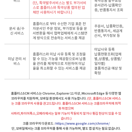
비스
특약상품 발주요청
(단, 특약발주서비스는 별도 부가서비
문서관리-납품확인
스로 홈플러스와 특약상품 협의된 업
증, 반품통지서 조회
체만 사용하시기 바랍니다.)
홈플러스로 부터 수신한 기업 표준 전
주문서, 납품확인증,
문서 송/수
자문서인 주문 정보, 부가정보 등을 문
반품통지서, 세금계
신 서비스
서변환을 해서 협력업체에게 시스템연
산서, 부가정보 등
계 방식으로 전송하는 서비스를 제공
미납사유 등록
홈플러스와 미납 사유 등록 및 조정을
납품현황조회(업체
미납 관리 서
할 수 있는 기능을 제공함으로써 납품
별,상품별, 상품별/
비스
율 관리를 체계적으로 지원하여 미납
일자별)
율을 최소화할 수 있는 서비스를 제공
결품개선금 예상 및
확정
홈플러스SCM 서비스는 Chrome, Explorer 11 이상, Microsoft Edge 등 다양한 웹
브라우저를 지원하며,
모바일 환경에서도 사용 가능합니다.
(단, 홈플러스SCM 서비스
는 크롬 브라우저 사용을 권고드립니다. 홈플러스SCM 서비스는 크롬브라우저에 최적
화 하였으며
사파리,파이어폭스,오페라에서는 일부 기능이 작동되지 않거나 튕김 현상이 있을 수 있
습니다.)
크롬 브라우저 다운로드 :
https://www.google.com/chrome/
단, 모바일에서는 크롬 브라우저를 통해 사용 가능하며, 별도 앱 설치는 필요 없습니다.