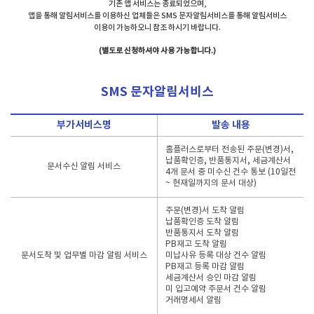
기존 앱 서비스는 종료되었으며,
앱을 통해 알림서비스를 이용하신 업체들은 SMS 문자알림서비스를 통해 알림서비스
이용이 가능하오니 참조 하시기 바랍니다.
(별도로 신청하셔야 사용 가능합니다.)
SMS 문자알림서비스
부가서비스명
발송 내용
홈플러스로부터 전송된 주문(변경)서,
납품확인증, 반품통지서, 세금계산서
문서수신 알림 서비스
4개 문서 중 미수신 건수 통보 (10일전
~ 현재일까지의 문서 대상)
주문(변경)서 도착 알림
납품확인증 도착 알림
반품통지서 도착 알림
PB재고 도착 알림
문서도착 및 업무별 마감 알림 서비스
미납사유 등록 대상 건수 알림
PB재고 등록 마감 알림
세금계산서 승인 마감 알림
미 입고예약 주문서 건수 알림
거래명세서 알림