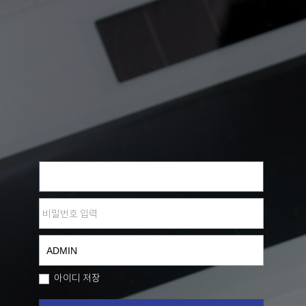
비밀번호 입력
아이디 저장