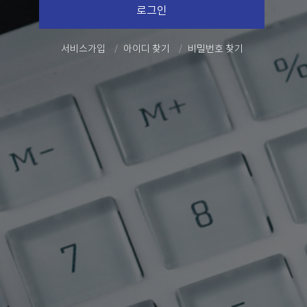
로그인
서비스가입
아이디 찾기
비밀번호 찾기